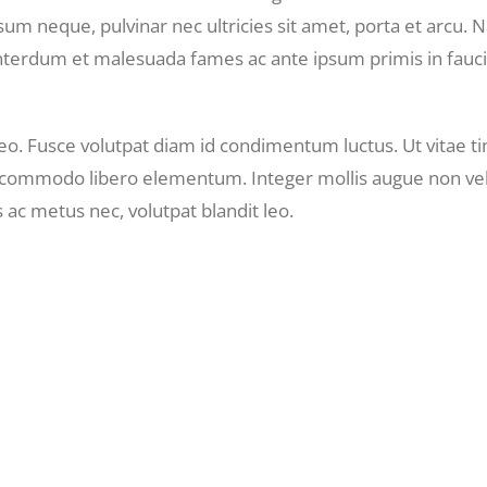
sum neque, pulvinar nec ultricies sit amet, porta et arcu.
nterdum et malesuada fames ac ante ipsum primis in fa
 leo. Fusce volutpat diam id condimentum luctus. Ut vitae 
commodo libero elementum. Integer mollis augue non velit 
s ac metus nec, volutpat blandit leo.