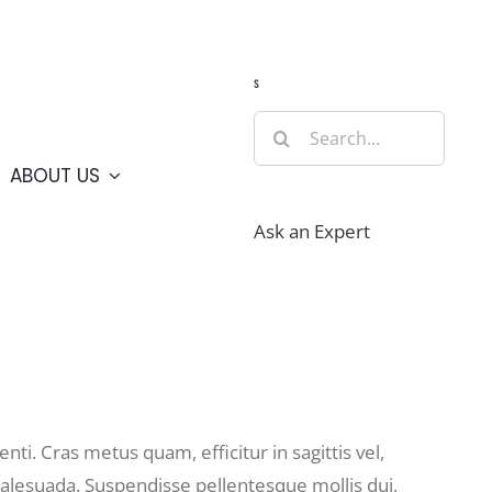
Guide
Webcams
Weather
Travel Advisories
s
Search
for:
ABOUT US
Ask an Expert
ti. Cras metus quam, efficitur in sagittis vel,
malesuada. Suspendisse pellentesque mollis dui,