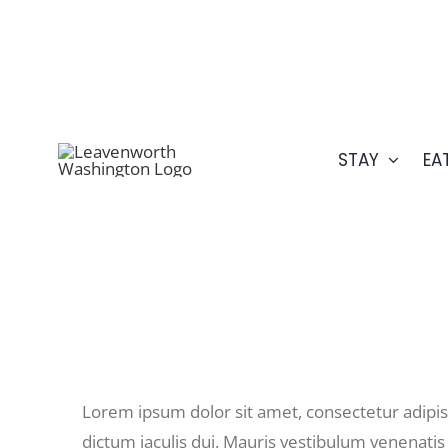
Skip
509.548.5807
to
content
STAY
EA
Lorem ipsum dolor sit amet, consectetur adipisci
dictum iaculis dui. Mauris vestibulum venenati